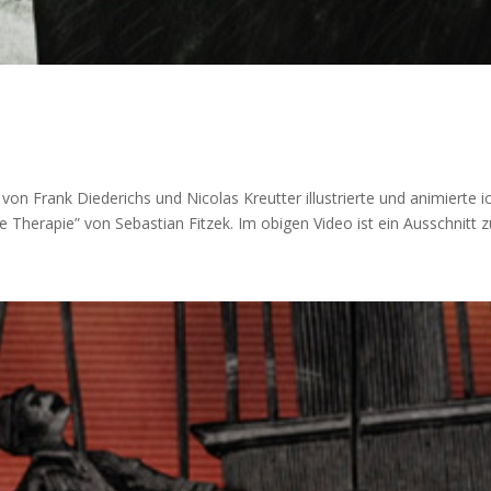
on Frank Diederichs und Nicolas Kreutter illustrierte und animierte i
herapie” von Sebastian Fitzek. Im obigen Video ist ein Ausschnitt zu