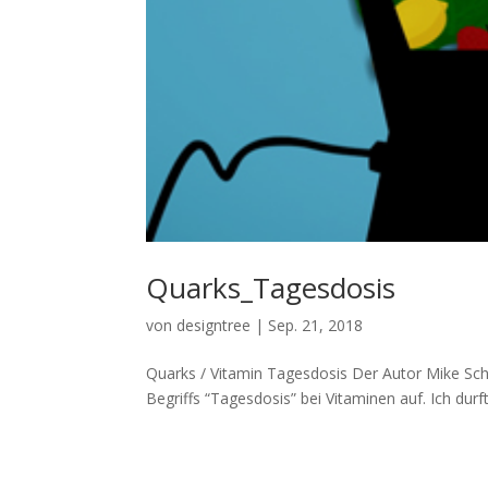
Quarks_Tagesdosis
von
designtree
|
Sep. 21, 2018
Quarks / Vitamin Tagesdosis Der Autor Mike Schäf
Begriffs “Tagesdosis” bei Vitaminen auf. Ich durfte