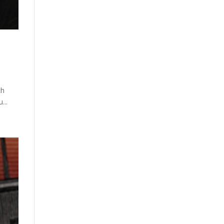
ch
...