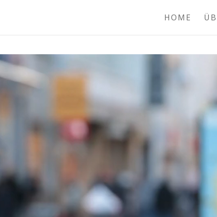
HOME
ÜB