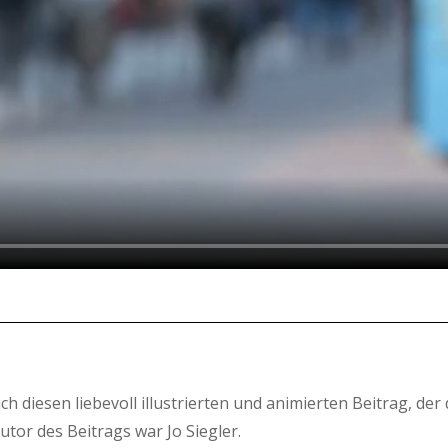
h diesen liebevoll illustrierten und animierten Beitrag, der
tor des Beitrags war Jo Siegler.